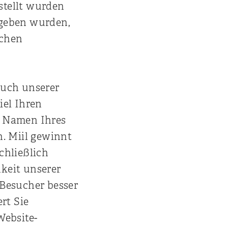
stellt wurden
egeben wurden,
ichen
such unserer
iel Ihren
n Namen Ihres
n. Miil gewinnt
chließlich
keit unserer
 Besucher besser
rt Sie
Website-