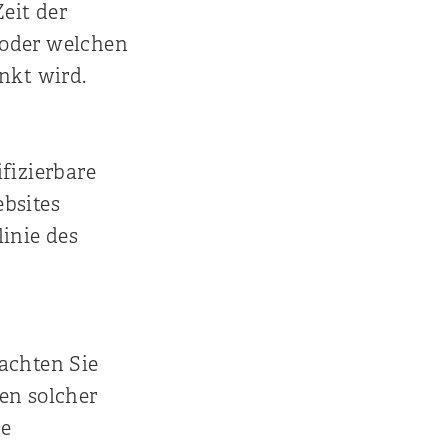
Zeit der
 oder welchen
nkt wird.
fizierbare
ebsites
linie des
achten Sie
en solcher
ie