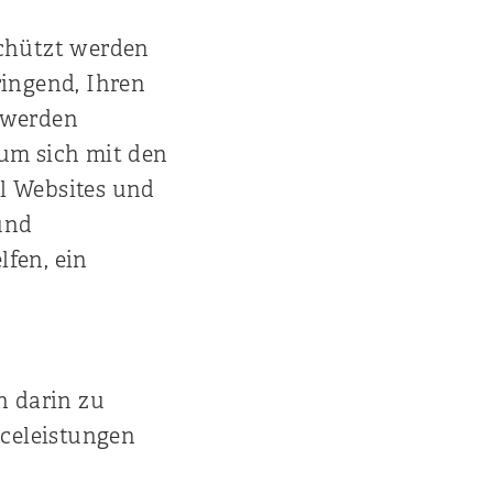
schützt werden
ringend, Ihren
n werden
 um sich mit den
l Websites und
und
lfen, ein
n darin zu
celeistungen