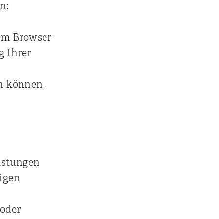
n:
em Browser
 Ihrer
en können,
istungen
igen
 oder